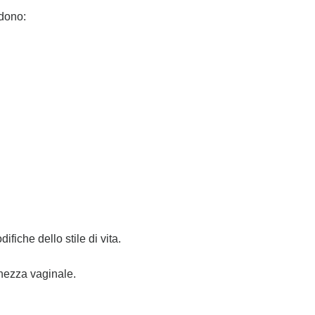
udono:
iche dello stile di vita.
chezza vaginale.