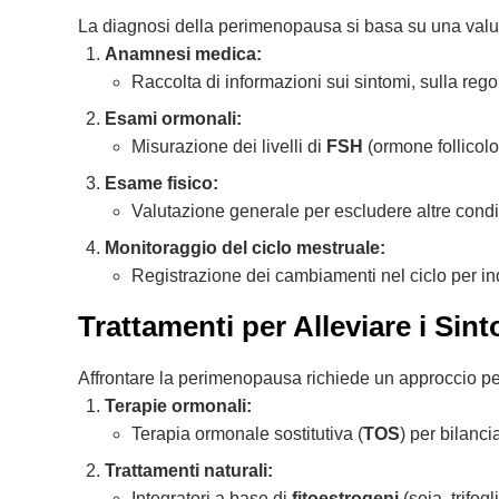
La diagnosi della perimenopausa si basa su una valuta
Anamnesi medica:
Raccolta di informazioni sui sintomi, sulla regol
Esami ormonali:
Misurazione dei livelli di
FSH
(ormone follicolo
Esame fisico:
Valutazione generale per escludere altre condiz
Monitoraggio del ciclo mestruale:
Registrazione dei cambiamenti nel ciclo per i
Trattamenti per Alleviare i Sin
Affrontare la perimenopausa richiede un approccio pers
Terapie ormonali:
Terapia ormonale sostitutiva (
TOS
) per bilanc
Trattamenti naturali:
Integratori a base di
fitoestrogeni
(soia, trifog