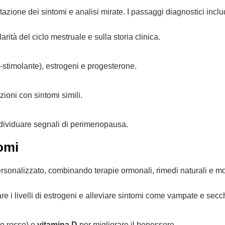
zione dei sintomi e analisi mirate. I passaggi diagnostici incl
arità del ciclo mestruale e sulla storia clinica.
-stimolante), estrogeni e progesterone.
ioni con sintomi simili.
ndividuare segnali di perimenopausa.
tomi
onalizzato, combinando terapie ormonali, rimedi naturali e modif
iare i livelli di estrogeni e alleviare sintomi come vampate e sec
lio rosso) e
vitamina D
per migliorare il benessere.